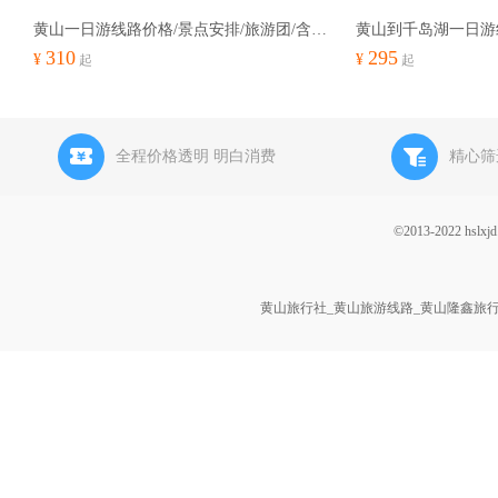
黄山一日游线路价格/景点安排/旅游团/含景区交通车/团购价
310
295
¥
¥
起
起
全程价格透明 明白消费
精心筛
©2013-2022 h
黄山旅行社_黄山旅游线路_黄山隆鑫旅行社