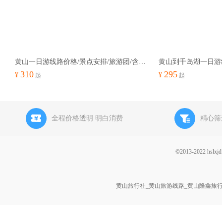
黄山一日游线路价格/景点安排/旅游团/含景区交通车/团购价
310
295
¥
¥
起
起
全程价格透明 明白消费
精心筛
©2013-2022 h
黄山旅行社_黄山旅游线路_黄山隆鑫旅行社