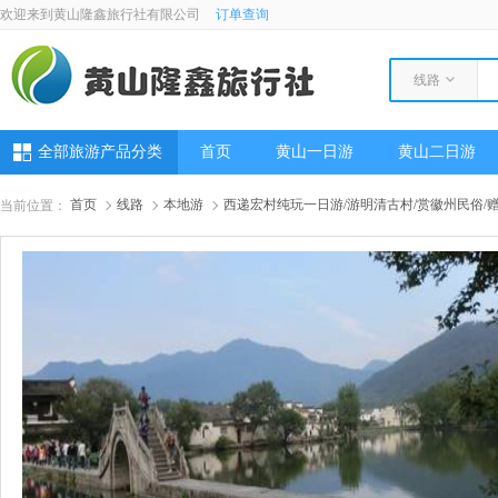
欢迎来到黄山隆鑫旅行社有限公司
订单查询
线路
全部旅游产品分类
首页
黄山一日游
黄山二日游
首页
线路
本地游
西递宏村纯玩一日游/游明清古村/赏徽州民俗/
当前位置：