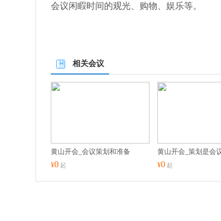
会议闲睱时间的观光、购物、娱乐等。
相关会议
黄山开会_会议策划和准备
0
0
¥
¥
起
起