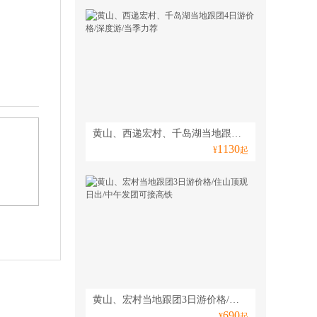
黄山、西递宏村、千岛湖当地跟团4日游价格/深度游/当季力荐
1130
¥
起
黄山、宏村当地跟团3日游价格/住山顶观日出/中午发团可接高铁
690
¥
起