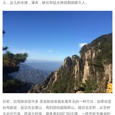
儿，这儿的水塘，瀑布，峡谷和徒步路线都很吸引人。
目前，自驾旅游是许多 度假旅游发烧友最常见的一种方法，如果你是
自驾旅游，提议先去黄山，再到碧桂园翡翠山。随后去宏村，从宏村
去木坑竹海，西递古村落，最终再到祁门牯牛降，一路赏析安徽省的