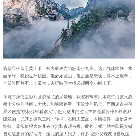
翡翠谷坐落于黄山下，被大家称之为皖南小九寨。这儿气体幽静，水
面翠绿，犹如世外桃园。但必须登山，但是全是缓坡，算不上艰辛，
全部景区算不上非常大，去玩時间大概必须两个小时上下。
木坑竹海便是影片卧虎藏龙的采景地，从宏村驾车到木坑竹海就只必
须十分钟的時间，大伙儿能够顺路看一下沿途的风景。而西递古村落
景区便是“桃花源里看别人”，赶到这儿的游人主要是看各种各样徽派
建筑的，尤其是徽派三雕：转掉，石雕工艺品，木雕摆件，全是身怀
绝技，非常值得大伙儿去欣赏和参观考察。此外，祁门牯牛降是安徽
省短途旅行的好地方，这儿的游人很少，许多 室外发烧友很喜欢这