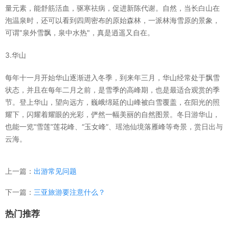
量元素，能舒筋活血，驱寒祛病，促进新陈代谢。自然，当长白山在
泡温泉时，还可以看到四周密布的原始森林，一派林海雪原的景象，
可谓"泉外雪飘，泉中水热"，真是逍遥又自在。
3.华山
每年十一月开始华山逐渐进入冬季，到来年三月，华山经常处于飘雪
状态，并且在每年二月之前，是雪季的高峰期，也是最适合观赏的季
节。登上华山，望向远方，巍峨绵延的山峰被白雪覆盖，在阳光的照
耀下，闪耀着耀眼的光彩，俨然一幅美丽的自然图景。冬日游华山，
也能一览“雪莲”莲花峰、“玉女峰”、瑶池仙境落雁峰等奇景，赏日出与
云海。
上一篇：
出游常见问题
下一篇：
三亚旅游要注意什么？
热门推荐