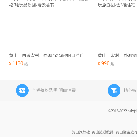
黄山、西递宏村、婺源当地跟团4日游价格/纯玩品质团/看景赏花
1130
990
¥
¥
起
起
全程价格透明 明白消费
精心筛
©2013-2022 h
黄山旅行社_黄山旅游线路_黄山隆鑫旅行社