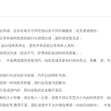
组合而成，会存在每天不同导游以及不同车辆服务，在意者请慎拍；
其它具有相同资质的旅行社拼团出游，届时请游客见谅；
，如出现单男单女，需补齐单房差以享用单人房间；
实际情况为准（恶劣天气、旺季排队耽误时间等因素）；
外），中途离团视同游客违约，由此造成未参加行程内景点、用餐、房、车
目的旅行社折扣价为依据，均不以挂牌价为准。
，请第一时间联系客服，我们会迅速为您解决。
成行造成违约的，我社收取的定金概不退还。。
排相应大小车辆，保证每人一正座，游客不得以车型大小为由拒绝登车，如
作弃团处理,费用不退。团队游览中不允许擅自离团（自由活动除外），中途