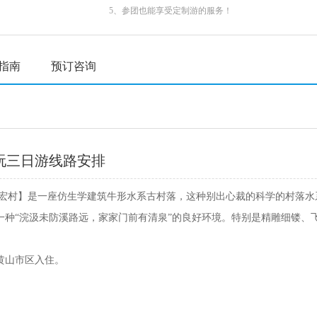
5、参团也能享受定制游的服务！
指南
预订咨询
玩三日游线路安排
，【宏村】是一座仿生学建筑牛形水系古村落，这种别出心裁的科学的村落
种“浣汲未防溪路远，家家门前有清泉”的良好环境。特别是精雕细镂、飞
黄山市区入住。