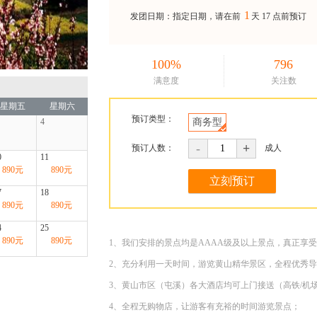
1
发团日期：指定日期，请在前
天
17 点前预订
100%
796
满意度
关注数
星期五
星期六
预订类型：
商务型
4
-
+
预订人数：
成人
0
11
890
元
890
元
7
18
890
元
890
元
4
25
890
元
890
元
1、我们安排的景点均是AAAA级及以上景点，真正享
2、充分利用一天时间，游览黄山精华景区，全程优秀
3、黄山市区（屯溪）各大酒店均可上门接送（高铁/机
4、全程无购物店，让游客有充裕的时间游览景点；