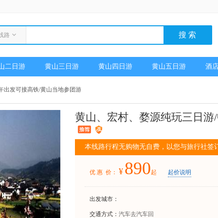
线路
山二日游
黄山三日游
黄山四日游
黄山五日游
酒
午出发可接高铁/黄山当地参团游
黄山、宏村、婺源纯玩三日游/
本线路行程无购物无自费，以您与旅行社签
890
¥
优 惠 价：
起
起价说明
出发城市：
交通方式：
汽车去汽车回