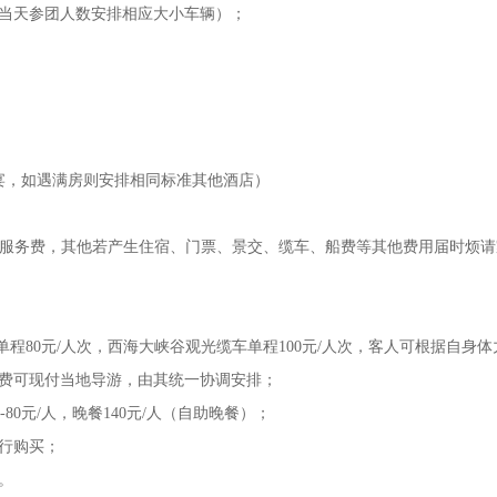
据当天参团人数安排相应大小车辆）；
宴，如遇满房则安排相同标准其他酒店）
行社服务费，其他若产生住宿、门票、景交、缆车、船费等其他费用届时烦
单程80元/人次，西海大峡谷观光缆车单程100元/人次，客人可根据自身
餐费可现付当地导游，由其统一协调安排；
80元/人，晚餐140元/人（自助晚餐）；
行购买；
。