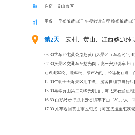
住宿 黄山市区
用餐： 早餐敬请自理 午餐敬请自理 晚餐敬请自
第2天
宏村、黄山、江西婺源纯
06:30乘车经屯黄公路赴黄山风景区（车程约
07:30换景区交通车至慈光阁，统一安排缆车
近观迎客松、送客松、摩崖石刻，经莲花新道、
12:00午餐于天海景区用中餐。游客自理或自行
13:00再攀黄山第二高峰光明顶，与飞来石遥
16:30 白鹅岭步行或乘云谷缆车下山（80元/
17:00 乘车返回黄山市区屯溪（可直接送至屯溪