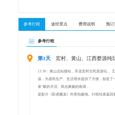
参考行程
途经景点
费用说明
预订
参考行程
第1天
宏村、黄山、江西婺源纯
13:30：黄山北站接站，车送宏村古民居游玩
温，为居民生产、生活用水提供了方便，创造了一
泉“般的月沼、风光旖旎的南湖，
是影片《卧虎藏龙》外景拍摄地。行程结束返回