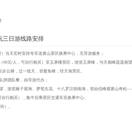
理
玩三日游线路安排
1小时）当天宏村安排专车送黄山景区换乘中心，无导游服务；
上山（90元/人，可自行购买）至玉屏楼景区，游览玉屏峰，与天都峰遥遥
百步云梯，过一线天，登鳌鱼峰；经天海景区。
组队拼团队餐，由导游代办；
遥相望，游览猴子观海、梦笔生花、十八罗汉朝南海，登始信峰观黄山奇松
人，可自行购买），集中后乘景区交通车至换乘中心。
老街）。