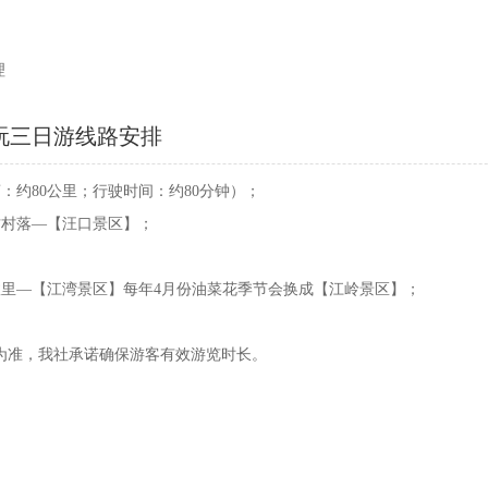
理
玩三日游线路安排
离：约80公里；行驶时间：约80分钟）；
年古村落—【汪口景区】；
人故里—【江湾景区】每年4月份油菜花季节会换成【江岭景区】；
为准，我社承诺确保游客有效游览时长。