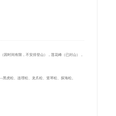
相望（因时间有限，不安排登山），莲花峰（已封山），
——黑虎松、连理松、龙爪松、竖琴松、探海松。