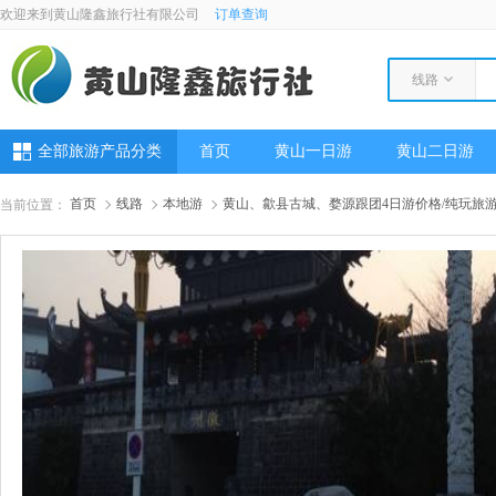
欢迎来到黄山隆鑫旅行社有限公司
订单查询
线路
全部旅游产品分类
首页
黄山一日游
黄山二日游
首页
线路
本地游
黄山、歙县古城、婺源跟团4日游价格/纯玩旅游
当前位置：