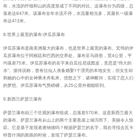
布，水流的纤细和山的高度形成了不同的对比。这瀑布分为四级，总
落差达847米。该瀑布全年水流不停，水流量相当多，其最长一级瀑
布达413米。
8.世界上最宽的瀑布:伊瓜苏瀑布
伊瓜苏瀑布是南美洲最大的瀑布，也是世界上最宽的瀑布。宏伟的伊
瓜苏瀑布位于阿根廷和巴西的交界处。瀑布呈马蹄形，宽4公里，平
均落差75米。伊瓜苏瀑布的名字来自瓜拉尼或图皮，意思是“伟大的
水”。据传说称，曾有位仙人准备婚娶1个漂亮的本地女生，但女生却
和她的心中的女神乘木舟私奔。愤怒之下，诸神断河，实现了恋人们
的梦想。伊瓜苏瀑布气势磅礴，从25公里外都能听到。
9.新西兰萨瑟兰瀑布
萨瑟兰瀑布由三个壮观的瀑布组成，总落差570米。这是新西兰最大
的瀑布。萨瑟兰瀑布从山上的两个主要悬崖上倾泻而下。美丽令人惊
叹。它是基于发现者唐纳德吗？根据萨瑟兰的名字，我在寻找去瓦卡
特普什湖的新路的时候，发现了萨瑟兰瀑布。