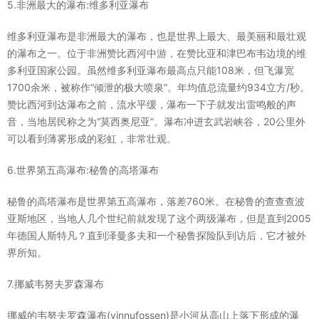
5.非洲最大的瀑布:维多利亚瀑布
维多利亚瀑布是非洲最大的瀑布，也是世界上最大、最美丽和最壮观
的瀑布之一。位于非洲赞比西河中游，在赞比亚和津巴布韦边境的维
多利亚国家公园。虽然维多利亚瀑布最高点只能108米，但飞瀑宽
1700余米，被称作“倾泄的极大喷泉”。年均值总流量约934立方/秒。
赞比西河到达瀑布之前，流水平缓，瀑布一下子就发出雷鸣般的声
音，当地居民称之为“莫西奥尼亚”。瀑布冲进玄武岩峡谷，20公里外
可以看到薄雾形成的彩虹，非常壮观。
6.世界第五高瀑布:秘鲁的高塔瀑布
秘鲁的高塔瀑布是世界第五高瀑布，落差760米。在秘鲁的查查查波
亚斯地区，当地人几个世纪前就发现了这个两级瀑布，但是直到2005
年德国人斯特凡？直到泽曼多夫和一个秘鲁探险队到访后，它才被外
界所知。
7.挪威韦努夫罗森瀑布
挪威的韦努夫罗森瀑布(vinnufossen)是小河从高山上落下形成的瀑