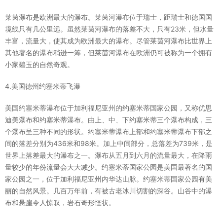
莱茵瀑布是欧洲最大的瀑布。莱茵河瀑布位于瑞士，距瑞士和德国国
境线只有几公里远。虽然莱茵河瀑布的落差不大，只有23米，但水量
丰富，流量大，使其成为欧洲最大的瀑布。尽管莱茵河瀑布比世界上
其他著名的瀑布稍逊一筹，但莱茵河瀑布在欧洲仍可被称为一个拥有
小家碧玉的自然奇观。
4.美国德州约塞米蒂飞瀑
美国约塞米蒂瀑布位于加利福尼亚州的约塞米蒂国家公园，又称优思
迪美瀑布和约塞米蒂瀑布。由上、中、下约塞米蒂三个瀑布构成，三
个瀑布呈三种不同的形状。约塞米蒂瀑布上部和约塞米蒂瀑布下部之
间的落差分别为436米和98米。加上中间部分，总落差为739米，是
世界上落差最大的瀑布之一。瀑布从五月到六月的流量最大，在降雨
量较少的年份流量会大大减少。约塞米蒂国家公园是美国最著名的国
家公园之一，位于加利福尼亚州内华达山脉。约塞米蒂国家公园有美
丽的自然风景。几百万年前，有被古老冰川切割的深谷。山谷中的瀑
布和悬崖令人惊叹，岩石奇形怪状。