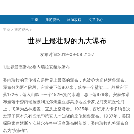
主页
旅游资讯
旅游攻略
文章中心
主页
>
旅游资讯
>
世界上最壮观的九大瀑布
发布时间:2019-09-09 21:57
1.世界最高瀑布:委内瑞拉安赫尔瀑布
委内瑞拉的天使瀑布是世界上最高的瀑布，也被称为丘勒姆鲁瀑布。
瀑布分为两个阶段。它首先下落807米，落在一个壁架上。然后它下
落172米，落入山脚下一个152米宽的水池，总下落979米。安赫尔瀑
布坐落于委内瑞拉玻利瓦尔州圭亚那高原地区卡罗尼河支流丘伦河
上，飞瀑为丛林遮盖，宜从上空赏看。1935年，西班牙人卡多纳首次
发现了原本只有当地印第安人才知晓的丘伦梅鲁瀑布。1937年，美国
探险家詹姆斯？安赫尔在空中调查瀑布时坠落，委内瑞拉也将瀑布命
名为“安赫尔”。