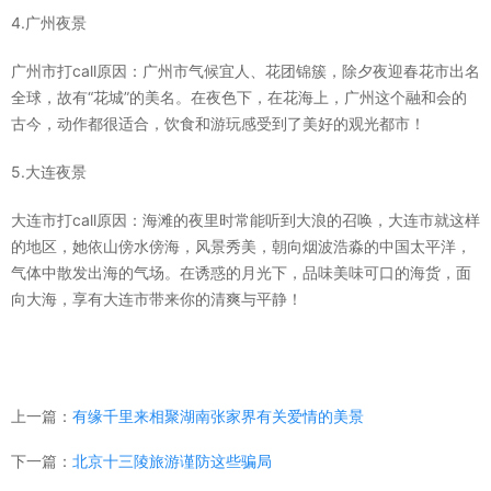
4.广州夜景
广州市打call原因：广州市气候宜人、花团锦簇，除夕夜迎春花市出名
全球，故有“花城”的美名。在夜色下，在花海上，广州这个融和会的
古今，动作都很适合，饮食和游玩感受到了美好的观光都市！
5.大连夜景
大连市打call原因：海滩的夜里时常能听到大浪的召唤，大连市就这样
的地区，她依山傍水傍海，风景秀美，朝向烟波浩淼的中国太平洋，
气体中散发出海的气场。在诱惑的月光下，品味美味可口的海货，面
向大海，享有大连市带来你的清爽与平静！
上一篇：
有缘千里来相聚湖南张家界有关爱情的美景
下一篇：
北京十三陵旅游谨防这些骗局